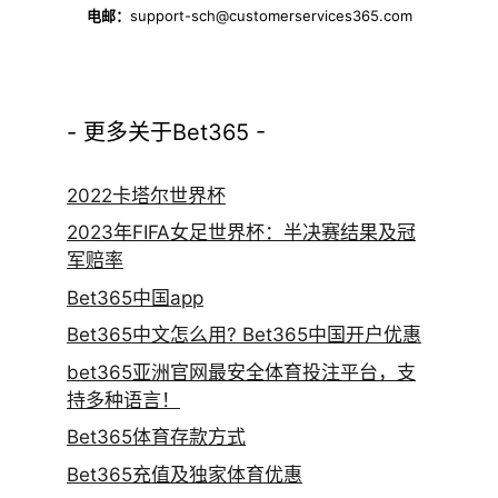
电邮：
support-sch@customerservices365.com
- 更多关于Bet365 -
2022卡塔尔世界杯
2023年FIFA女足世界杯：半决赛结果及冠
军赔率
Bet365中国app
Bet365中文怎么用? Bet365中国开户优惠
bet365亚洲官网最安全体育投注平台，支
持多种语言！
Bet365体育存款方式
Bet365充值及独家体育优惠