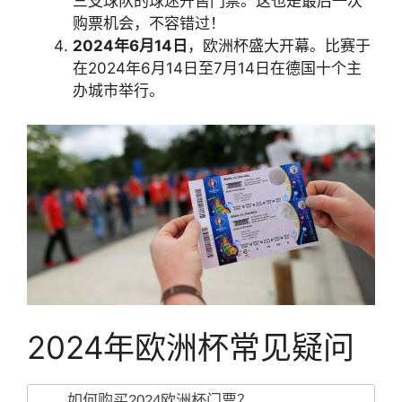
三支球队的球迷开售门票。这也是最后一次
购票机会，不容错过！
2024年6月14日
，欧洲杯盛大开幕。比赛于
在2024年6月14日至7月14日在德国十个主
办城市举行。
2024年欧洲杯常见疑问
如何购买2024欧洲杯门票？