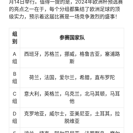
月14日举行。值得一提的是，2024年欧洲杯预选赛
的亮点之一在于，每个分组都集结了欧洲足球的顶
级实力，预示着这届比赛是一场竞争激烈的盛事！
组
参赛国家队
别
A
西班牙，苏格兰，挪威，格鲁吉亚，塞浦路
组
斯
B
荷兰，法国，爱尔兰，希腊，直布罗陀
组
C
意大利，英格兰，乌克兰，北马其顿，马耳
组
他
D
克罗地亚，威尔士，亚美尼亚，土耳其，拉
组
脱维亚