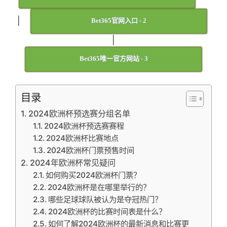
|
Bet365官网入口 - 2
|
Bet365唯一官方网站 - 3
目录
2024欧洲杯预选赛分组名单
2024欧洲杯预选赛赛程
2024欧洲杯比赛地点
2024欧洲杯门票预售时间
2024年欧洲杯常见疑问
如何购买2024欧洲杯门票？
2024欧洲杯是在哪里举行的？
哪些足球球队被认为是夺冠热门？
2024欧洲杯的比赛时间表是什么？
如何了解2024欧洲杯的最新消息和比赛更