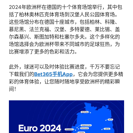
2024年欧洲杯在德国的十个体育场馆举行，其中包
括了柏林奥林匹克体育场到汉堡人民公园体育场。
这些场馆分布在德国十座城市，包括柏林、科隆、
慕尼黑、法兰克福、汉堡、多特蒙德、莱比锡、盖
尔森基兴、斯图加特和杜塞尔多夫。这个多样化的
场馆选择会为欧洲杯带来不同城市的足球狂热，为
比赛增添了更多的色彩和活力。
此外，球迷可以及时体验比赛进度，千万不要忘记
下载我们的
Bet365手机App
，它会为您提供更多精
彩的体育体验，让您随时随地享受欧洲杯的精彩瞬
间！