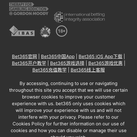
Bet365官网
|
Bet365中国App
|
Bet365 iOS App下载
|
Bet365开户教学
|
Bet365游戏选择
|
Bet365游戏优惠
|
Bet365充值教学
|
Bet365线上客服
By accessing, continuing to use or navigating
throughout this site you accept that we will use certain
browser cookies to improve your customer
experience with us. bet365 only uses cookies which
will improve your experience with us and will not
interfere with your privacy. Please refer to our
Cookies Policy for further information on our use of
cookies and how you can disable or manage their use