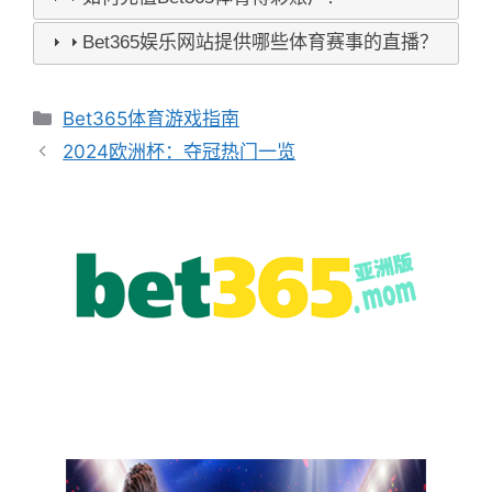
Bet365娱乐网站提供哪些体育赛事的直播？
分
Bet365体育游戏指南
类
2024欧洲杯：夺冠热门一览