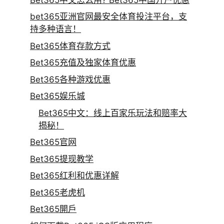
bet365亚洲官网最安全体育投注平台，支
持多种语言！
Bet365体育存款方式
Bet365充值及独家体育优惠
Bet365各种游戏优惠
Bet365娱乐城
Bet365中文：线上百家乐玩法和赔率大
揭秘！
Bet365官网
Bet365提现教学
Bet365红利和优惠详解
Bet365老虎机
Bet365開戶