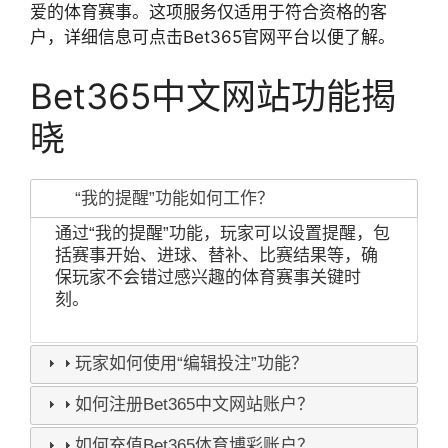
爱的体育赛事。这项服务仅适用于符合资格的客
户，详细信息可点击Bet365官网平台以便了解。
Bet365中文网站功能揭
晓
“我的提醒”功能如何工作？
通过“我的提醒”功能，玩家可以设置提醒，包
括赛事开始、进球、替补、比赛结果等，确
保玩家不会错过感兴趣的体育赛事关键时
刻。
玩家如何使用“编辑投注”功能？
如何注册Bet365中文网站账户？
如何充值Bet365体育博彩账户？