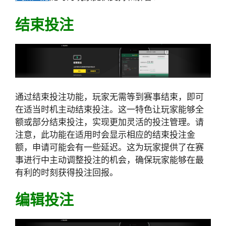
结束投注
通过结束投注功能，玩家无需等到赛事结束，即可
在适当时机主动结束投注。这一特色让玩家能够全
额或部分结束投注，实现更加灵活的投注管理。请
注意，此功能在适用时会显示相应的结束投注金
额，申请可能会有一些延迟。这为玩家提供了在赛
事进行中主动调整投注的机会，确保玩家能够在最
有利的时刻获得投注回报。
编辑投注