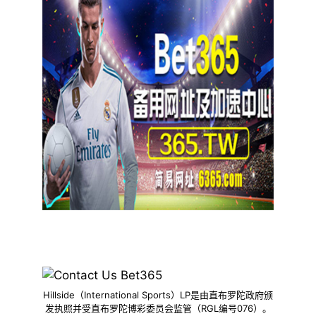
Hillside（International Sports）LP是由直布罗陀政府颁
发执照并受直布罗陀博彩委员会监管（RGL编号076）。