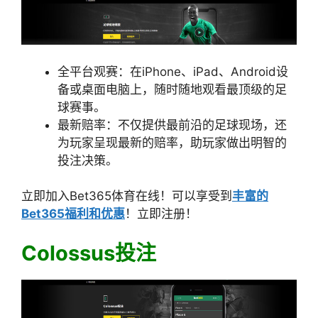
全平台观赛：在iPhone、iPad、Android设
备或桌面电脑上，随时随地观看最顶级的足
球赛事。
最新赔率：不仅提供最前沿的足球现场，还
为玩家呈现最新的赔率，助玩家做出明智的
投注决策。
立即加入Bet365体育在线！可以享受到
丰富的
Bet365福利和优惠
！立即注册！
Colossus投注