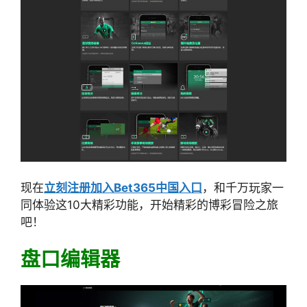
现在
立刻注册加入Bet365中国入口
，和千万玩家一
同体验这10大精彩功能，开始精彩的博彩冒险之旅
吧！
盘口编辑器