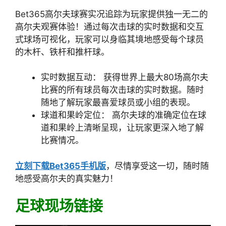
Bet365高尔夫球赛实况追踪为玩家提供独一无二的
高尔夫观赛体验！通过每次击球的实时数据和交互
式球场可视化，玩家可以身临其境地感受每个球员
的木杆、铁杆和推杆球。
实时数据互动： 获得世界上最大80场高尔夫
比赛的所有球员每次击球的实时数据。随时
随地了解玩家最喜爱球员或小组的表现。
球道和果岭定位： 高尔夫球的准确定位在球
道和果岭上清晰呈现，让玩家更深入地了解
比赛情况。
立刻下载Bet365手机版
，尽情享受这一切，随时随
地感受高尔夫的真实魅力！
足球现场链接