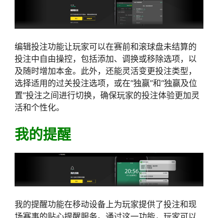
编辑投注功能让玩家可以在赛前和滚球盘未结算的
投注中自由操控，包括添加、调换或移除选项，以
及随时增加本金。此外，还能灵活变更投注类型，
选择适用的过关投注选项，或在“独赢”和“独赢及位
置”投注之间进行切换，确保玩家的投注体验更加灵
活和个性化。
我的提醒
我的提醒功能在移动设备上为玩家提供了投注和现
场赛事的贴心提醒服务。通过这一功能，玩家可以