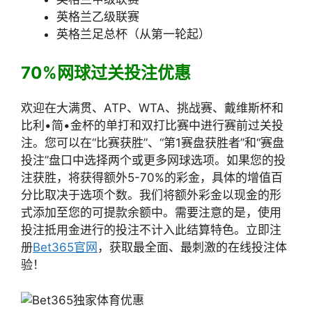
英格兰乙级联赛
英格兰足总杯（从第一轮起）
70%网球过关投注优惠
欢迎在大满贯、ATP、WTA、挑战赛、戴维斯杯和
比利•简•金杯的单打和双打比赛中进行赛前过关投
注。您可以在“比赛获胜”、“第1赛盘获胜者”和“赛盘
投注”盘口中选择两个或更多网球选项。如果您的投
注获胜，将获得额外5-70%的彩金，具体的增值百
分比取决于选项个数。我们将额外彩金以现金的形
式添加至您的可提款余额中。需要注意的是，使用
投注抵用金进行的投注不计入此结算特色。立即注
册
Bet365官网
，获取最全面、最刺激的在线投注体
验！