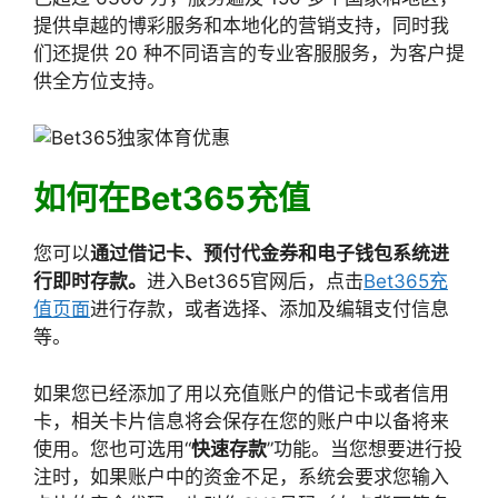
提供卓越的博彩服务和本地化的营销支持，同时我
们还提供 20 种不同语言的专业客服服务，为客户提
供全方位支持。
如何在Bet365充值
您可以
通过借记卡、预付代金券和电子钱包系统进
行即时存款。
进入Bet365官网后，点击
Bet365充
值页面
进行存款，或者选择、添加及编辑支付信息
等。
如果您已经添加了用以充值账户的借记卡或者信用
卡，相关卡片信息将会保存在您的账户中以备将来
使用。您也可选用“
快速存款
”功能。当您想要进行投
注时，如果账户中的资金不足，系统会要求您输入