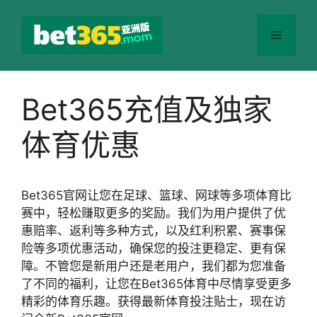
跳
至
菜
内
容
单
Bet365充值及独家
体育优惠
Bet365官网让您在足球、篮球、网球等多项体育比
赛中，轻松赚取更多的奖励。我们为用户提供了优
惠赔率、返利等多种方式，以及红利积累、赛事保
险等多项优惠活动，确保您的投注更稳定、更有保
障。不管您是新用户还是老用户，我们都为您准备
了不同的福利，让您在Bet365体育中尽情享受更多
精彩的体育乐趣。获得最新体育投注贴士，现在访