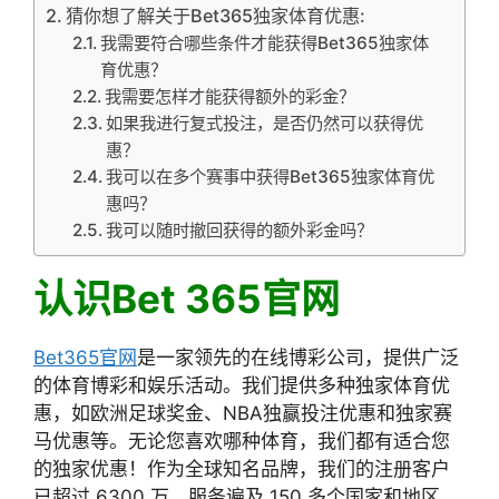
猜你想了解关于Bet365独家体育优惠:
我需要符合哪些条件才能获得Bet365独家体
育优惠？
我需要怎样才能获得额外的彩金？
如果我进行复式投注，是否仍然可以获得优
惠？
我可以在多个赛事中获得Bet365独家体育优
惠吗？
我可以随时撤回获得的额外彩金吗？
认识Bet 365官网
Bet365官网
是一家领先的在线博彩公司，提供广泛
的体育博彩和娱乐活动。我们提供多种独家体育优
惠，如欧洲足球奖金、NBA独赢投注优惠和独家赛
马优惠等。无论您喜欢哪种体育，我们都有适合您
的独家优惠！作为全球知名品牌，我们的注册客户
已超过 6300 万，服务遍及 150 多个国家和地区，