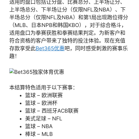
适用的盘口包括让分盘、比赛总分、上半场让分、
上半场总分、下半场让分（仅限NFL及NBA）、下
半场总分（仅限NFL及NBA）和第1局出现跑位得分
（MLB、日本NPB和韩国KBO），对于综合格斗，
适用盘口为拳赛获胜和拳赛结果判定。为新客户和
符合资格的客户带来了独特的投注体验。现在充值
存款享受此
Bet365优惠
吧，同时感受刺激的赛事乐
趣！
本结算特色适用于以下赛事：
篮球 – 欧洲联赛
篮球 – 欧洲杯
篮球 – 西班牙ACB联赛
美式足球 – NFL
篮球 – NBA
棒球 – MLB