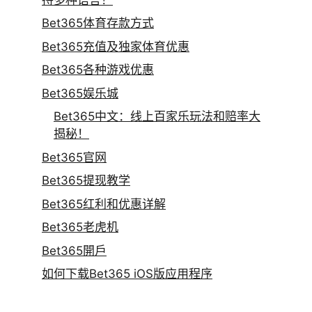
Bet365体育存款方式
Bet365充值及独家体育优惠
Bet365各种游戏优惠
Bet365娱乐城
Bet365中文：线上百家乐玩法和赔率大
揭秘！
Bet365官网
Bet365提现教学
Bet365红利和优惠详解
Bet365老虎机
Bet365開戶
如何下载Bet365 iOS版应用程序