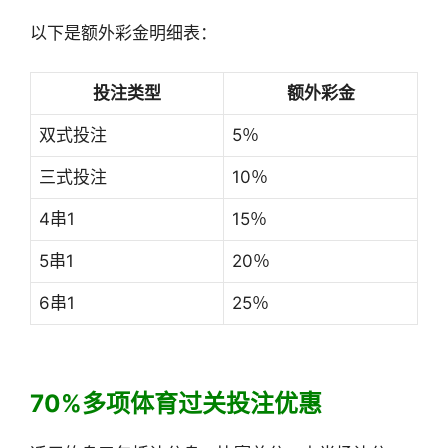
以下是额外彩金明细表：
投注类型
额外彩金
双式投注
5％
三式投注
10％
4串1
15％
5串1
20％
6串1
25％
70%多项体育过关投注优惠