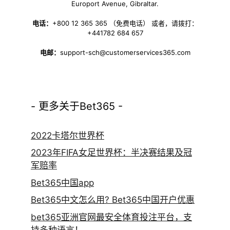
Europort Avenue, Gibraltar.
电话：
+800 12 365 365 （免费电话） 或者，请拨打：
+441782 684 657
电邮：
support-sch@customerservices365.com
- 更多关于Bet365 -
2022卡塔尔世界杯
2023年FIFA女足世界杯：半决赛结果及冠
军赔率
Bet365中国app
Bet365中文怎么用? Bet365中国开户优惠
bet365亚洲官网最安全体育投注平台，支
持多种语言！