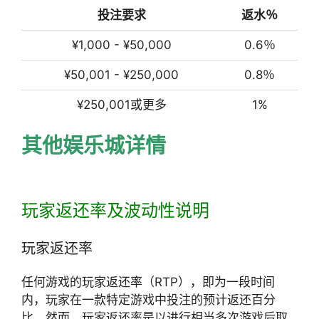
投注要求
返水％
¥1,000 - ¥50,000
0.6％
¥50,001 - ¥250,000
0.8％
¥250,001或更多
1%
其他娱乐城详情
玩家返还率及波动性说明
玩家返还率
任何游戏的玩家返还率（RTP），即为一段时间
内，玩家在一款特定游戏中投注的预计返还百分
比。然而，玩家返还率是以进行相当多次游戏后取