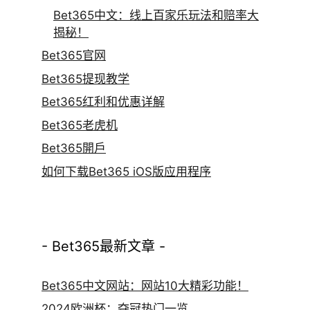
Bet365中文：线上百家乐玩法和赔率大
揭秘！
Bet365官网
Bet365提现教学
Bet365红利和优惠详解
Bet365老虎机
Bet365開戶
如何下载Bet365 iOS版应用程序
- Bet365最新文章 -
Bet365中文网站：网站10大精彩功能！
2024欧洲杯：夺冠热门一览