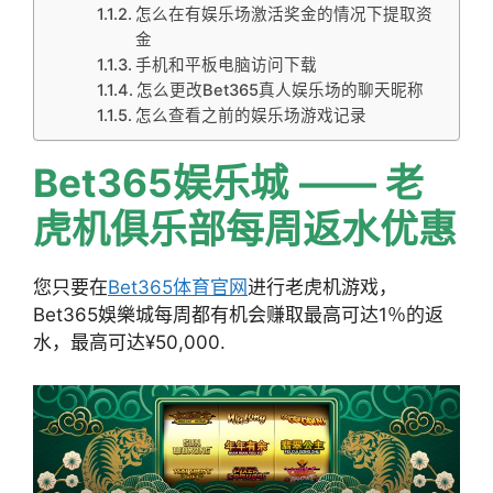
怎么在有娱乐场激活奖金的情况下提取资
金
手机和平板电脑访问下载
怎么更改Bet365真人娱乐场的聊天昵称
怎么查看之前的娱乐场游戏记录
Bet365娱乐城
—— 老
虎机俱乐部每周返水优惠
您只要在
Bet365体育官网
进行老虎机游戏，
Bet365娛樂城每周都有机会赚取最高可达1％的返
水，最高可达¥50,000.