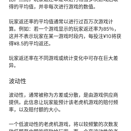
得的平均值，并非每次进行游戏的数值。
玩家返还率的平均值通常以进行过百万次游戏计
算。例如：若一个游戏显示的玩家返还率为85％，
这并不表示玩家在某一游戏时段内，每投注¥10将获
得¥8.5的平均返还。
玩家返还率在不同游戏或统计变化中可存在巨大差
异。
波动性
波动性，通常被称为方差或分散，是由游戏供应商
提供。此信息让玩家能预计该老虎机游戏的赔付频
率，以及赔付额的大小。
一个低波动性的老虎机游戏，将以较频繁的次数发