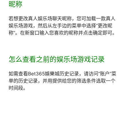
昵称
若想更改真人娱乐场聊天昵称，您可加载一款真人
娱乐场游戏，然后从左手边的菜单中选择“更改昵
称”。在新窗口输入您喜欢的昵称并点击确定即可。
怎么查看之前的娱乐场游戏记录
如需查看Bet365娛樂城历史记录，请访问“账户”菜
单的历史记录，并用提供给您的筛选条件选取一个
时间段。